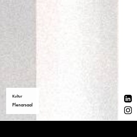
Kultur
Plenarsaal